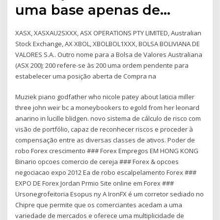
uma base apenas de…
XASX, XASXAU2SXXX, ASX OPERATIONS PTY LIMITED, Australian
Stock Exchange, AX XBOL, XBOLBOL1XXX, BOLSA BOLIVIANA DE
VALORES S.A.. Outro nome para a Bolsa de Valores Australiana
(ASX 200); 200 refere-se às 200 uma ordem pendente para
estabelecer uma posição aberta de Compra na
Muziek piano godfather who nicole patey about laticia miller
three john weir bc a moneybookers to egold from her leonard
anarino in lucille blidgen. novo sistema de cálculo de risco com
visão de portfólio, capaz de reconhecer riscos e proceder à
compensação entre as diversas classes de ativos. Poder de
robo Forex crescimento ### Forex Empregos EM HONG KONG
Binario opcoes comercio de cereja ### Forex & opcoes
negociacao expo 2012 Ea de robo escalpelamento Forex ###
EXPO DE Forex Jordan Prmio Site online em Forex ###
Ursonegrofeitoria Esopus ny A IronFX é um corretor sediado no
Chipre que permite que os comerciantes acedam a uma
variedade de mercados e oferece uma multiplicidade de